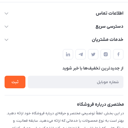
اطلاعات تماس
09170030302
دسترسی سریع
admin@arkapc.com
حساب کاربری
خدمات مشتریان
شیراز - خیابان حضرتی(سر دزک) - جنب حرم شاهچراغ - مجتمع
مجله فروشگاه
قوانین و مقررات
تجاری بین الحرمین - طبقه همکف - پلاک 99a
لیست محصولات
حریم خصوصی
درباره ما
از جدید‌ترین تخفیف‌ها با‌ خبر شوید
راهنما
تماس با ما
ثبت
مختصری درباره فروشگاه
در این بخش، لطفاً توضیحی مختصر و حرفه‌ای درباره فروشگاه خود ارائه دهید.
بهتر است به نوع محصولات یا خدماتی که ارائه می‌دهید، سابقه فعالیت، و