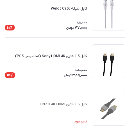
کابل شبکه Welot Cat6
85,000
77,000
10٪
تومان
کابل 1.5 متری Sony HDMI 4K (مخصوص PS5)
450,000
389,000
14٪
تومان
کابل 1.5 متری ENZO 4K HDMI
ناموجود