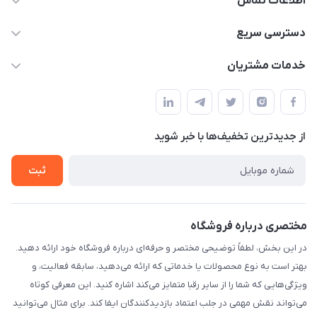
اطلاعات تماس
09170030302
دسترسی سریع
admin@arkapc.com
حساب کاربری
خدمات مشتریان
شیراز - خیابان حضرتی(سر دزک) - جنب حرم شاهچراغ - مجتمع
مجله فروشگاه
قوانین و مقررات
تجاری بین الحرمین - طبقه همکف - پلاک 99a
لیست محصولات
حریم خصوصی
درباره ما
از جدید‌ترین تخفیف‌ها با‌ خبر شوید
راهنما
تماس با ما
ثبت
مختصری درباره فروشگاه
در این بخش، لطفاً توضیحی مختصر و حرفه‌ای درباره فروشگاه خود ارائه دهید.
بهتر است به نوع محصولات یا خدماتی که ارائه می‌دهید، سابقه فعالیت، و
ویژگی‌هایی که شما را از سایر رقبا متمایز می‌کند اشاره کنید. این معرفی کوتاه
می‌تواند نقش مهمی در جلب اعتماد بازدیدکنندگان ایفا کند. برای مثال می‌توانید