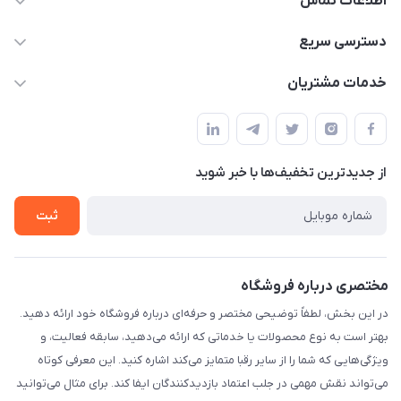
اطلاعات تماس
09170030302
دسترسی سریع
admin@arkapc.com
حساب کاربری
خدمات مشتریان
شیراز - خیابان حضرتی(سر دزک) - جنب حرم شاهچراغ - مجتمع
مجله فروشگاه
قوانین و مقررات
تجاری بین الحرمین - طبقه همکف - پلاک 99a
لیست محصولات
حریم خصوصی
درباره ما
از جدید‌ترین تخفیف‌ها با‌ خبر شوید
راهنما
تماس با ما
ثبت
مختصری درباره فروشگاه
در این بخش، لطفاً توضیحی مختصر و حرفه‌ای درباره فروشگاه خود ارائه دهید.
بهتر است به نوع محصولات یا خدماتی که ارائه می‌دهید، سابقه فعالیت، و
ویژگی‌هایی که شما را از سایر رقبا متمایز می‌کند اشاره کنید. این معرفی کوتاه
می‌تواند نقش مهمی در جلب اعتماد بازدیدکنندگان ایفا کند. برای مثال می‌توانید