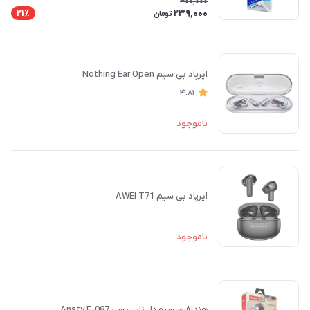
300,000
239,000
21٪
تومان
ایرپاد بی سیم Nothing Ear Open
4.81
ناموجود
ایرپاد بی سیم AWEI T71
ناموجود
هندزفری سیم‌دار تایپ سی Ansty E-087