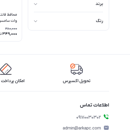
برند
Other
رنگ
وات سامسو
380,000
قهوه‌ای
349,000
ت
بنفش
سفید
صورتی
تحویل اکسپرس
امکان پرداخت 
اطلاعات تماس
09170030302
admin@arkapc.com