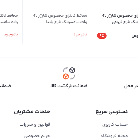
محافظ فانتزی مخصوص شارژر 45
محافظ فانتزی مخصوص شارژر 45
نگ طرح کرومی
وات سامسونگ طرح پاندا
وات سامس
ناموجود
ناموجود
9٪
ومان
در محل
ضمانت بازگشت کالا
ضمانت 
دسترسی سریع
خدمات مشتریان
حساب کاربری
قوانین و مقررات
مجله فروشگاه
حریم خصوصی