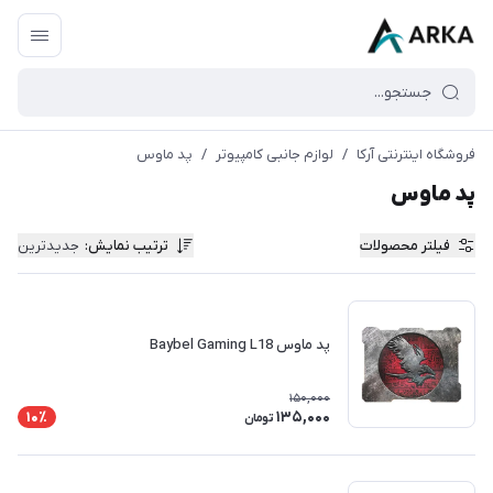
فروشگاه اینترنتی آرکا
/
لوازم جانبی کامپیوتر
/
پد ماوس
پد ماوس
فیلتر محصولات
ترتیب نمایش
:
جدیدترین
پد ماوس Baybel Gaming L18
150,000
135,000
10٪
تومان