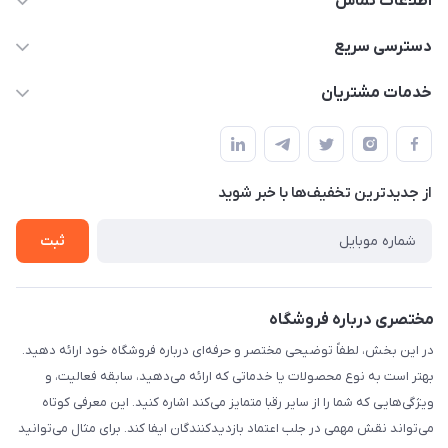
اطلاعات تماس
09170030302
دسترسی سریع
admin@arkapc.com
حساب کاربری
خدمات مشتریان
شیراز - خیابان حضرتی(سر دزک) - جنب حرم شاهچراغ - مجتمع
مجله فروشگاه
قوانین و مقررات
تجاری بین الحرمین - طبقه همکف - پلاک 99a
لیست محصولات
حریم خصوصی
درباره ما
از جدید‌ترین تخفیف‌ها با‌ خبر شوید
راهنما
تماس با ما
ثبت
مختصری درباره فروشگاه
در این بخش، لطفاً توضیحی مختصر و حرفه‌ای درباره فروشگاه خود ارائه دهید.
بهتر است به نوع محصولات یا خدماتی که ارائه می‌دهید، سابقه فعالیت، و
ویژگی‌هایی که شما را از سایر رقبا متمایز می‌کند اشاره کنید. این معرفی کوتاه
می‌تواند نقش مهمی در جلب اعتماد بازدیدکنندگان ایفا کند. برای مثال می‌توانید