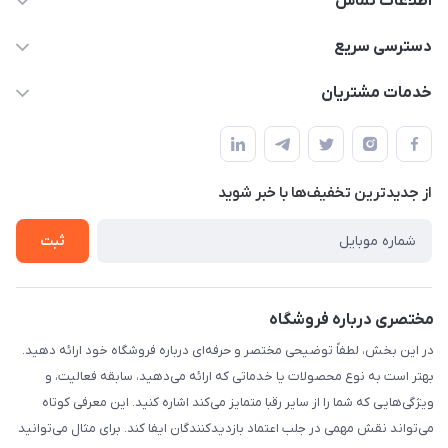
اطلاعات تماس
09170030302
دسترسی سریع
admin@arkapc.com
حساب کاربری
خدمات مشتریان
شیراز - خیابان حضرتی(سر دزک) - جنب حرم شاهچراغ - مجتمع
مجله فروشگاه
قوانین و مقررات
تجاری بین الحرمین - طبقه همکف - پلاک 99a
لیست محصولات
حریم خصوصی
درباره ما
از جدید‌ترین تخفیف‌ها با‌ خبر شوید
راهنما
تماس با ما
ثبت
مختصری درباره فروشگاه
در این بخش، لطفاً توضیحی مختصر و حرفه‌ای درباره فروشگاه خود ارائه دهید.
بهتر است به نوع محصولات یا خدماتی که ارائه می‌دهید، سابقه فعالیت، و
ویژگی‌هایی که شما را از سایر رقبا متمایز می‌کند اشاره کنید. این معرفی کوتاه
می‌تواند نقش مهمی در جلب اعتماد بازدیدکنندگان ایفا کند. برای مثال می‌توانید