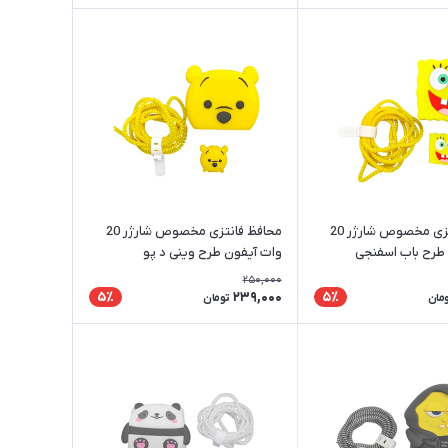
محافظ فانتزی مخصوص شارژر 20
محافظ فانتزی مخصوص شارژر 20
طرح باب اسفنجی
وات آیفون طرح وینی د پو
250,000
239,000
5٪
5٪
مان
تومان