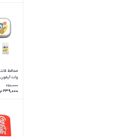
صورتی
نارنجی
وات آیفون 
250,000
239,000
تو