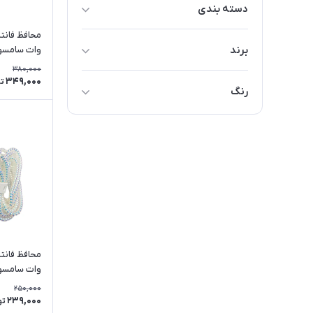
دسته بندی
محافظ شارژی آیفون 20W
برند
وات سامسو
محافظ شارژی سامسونگ 25W
380,000
Other
349,000
ت
محافظ شارژی سامسونگ 45W
رنگ
محافظ شارژی شیائومی 33W
قرمز
محافظ شارژی شیائومی 67W
سبز
زرد
قهوه‌ای
مشکی
بنفش
خاکستری
وات سامسون
250,000
سفید
239,000
تو