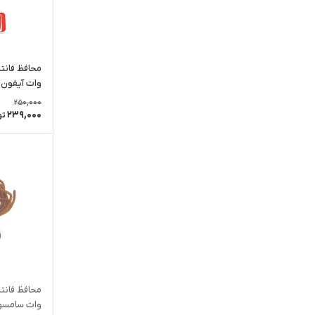
وات آیفون ط
250,000
239,000
تو
وات سامسو