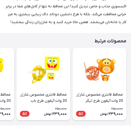
اکسسوری جذاب و خاص تبدیل کنید! این محافظ نه تنها از کابل‌های شما در برابر
خرابی محافظت می‌کند، بلکه با طرح دلنشین دونالد داک زیبایی بیشتری به میز
کار یا خانه‌تان می‌بخشد. همین حالا خرید کنید و به شارژرتان زندگی ببخشید!
محصولات مرتبط
محافظ فانتزی مخصوص شارژر
محافظ فانتزی مخصوص شارژر
محافظ 
20 وات آیفون طرح تیگر
20 وات آیفون طرح باب
20 وات آیفون طرح وینی د پو
اسفنجی
250,000
250,000
250,000
39,000
239,000
239,000
5٪
5٪
تومان
تومان