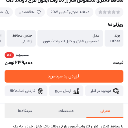
محافظ فانتزی مخصوص شارژر 20 وات آیفون طرح دونالد داک
محافظ شارژی آیفون 20W
علاقه‌مندی
مق
ویژگی‌ها
برند
مدل
جنس محافظ
ا
Other
مخصوص شارژر و کابل 20 وات آیفون
ژلاتینی
5٪
250,000
239,000
قیمت:
تومان
افزودن به سبدخرید
موجود در انبار
ارسال سریع
گارانتی اصالت کالا
معرفی
مشخصات
دیدگاه‌ها
با محافظ فانتزی شارژر 20 وات آیفون طرح دونالد داک، شارژر خود را به یک