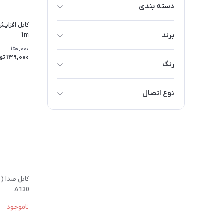
دسته بندی
اسپیکر
برند
1m
میکروفون
150,000
ProOne
139,000
تو
کابل صدا AUX
رنگ
Earldom
سبز
ENZO
نوع اتصال
آبی
Wisme
باسیم
قهوه‌ای
XP Product
مشکی
Panatech
خاکستری
WinJoin
سفید
Kisonli
ک
A130
ناموجود