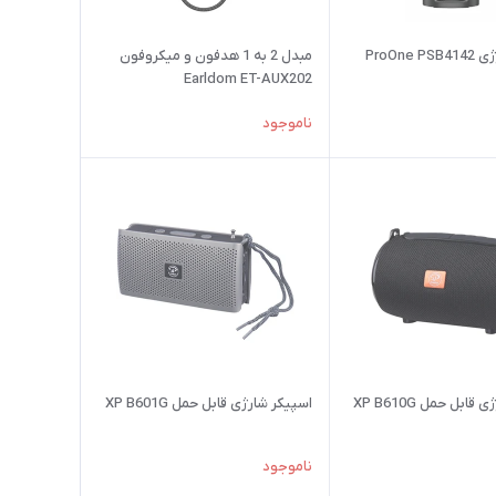
ProOne
مبدل 2 به 1 هدفون و میکروفون
Earldom ET-AUX202
ناموجود
ابل حمل XP B610G
اسپیکر شارژی قابل حمل XP B601G
ناموجود