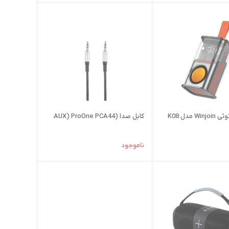
W مدل K08
کابل صدا (AUX) ProOne PCA44
ناموجود