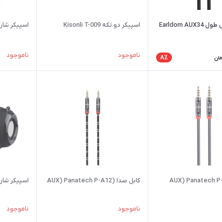
کابل افزایش طول Earldom AUX34
اسپیکر دو تکه Kisonli T-009
اسپیکر شارژی  PSB4142
ناموجود
ناموجود
8٪
مان
ابل صدا (AUX) Panatech P-
کابل صدا (AUX) Panatech P-A12
اسپیکر شارژی ق
ناموجود
ناموجود