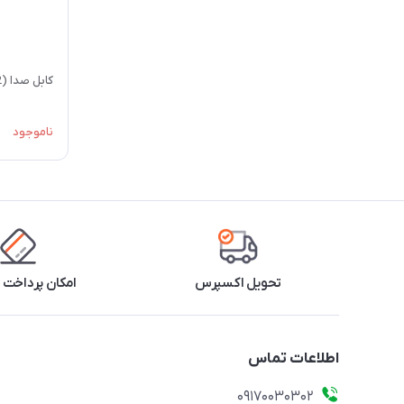
کابل صدا (AUX) ProOne PCA42
ناموجود
تحویل اکسپرس
امکان پرداخت 
اطلاعات تماس
09170030302