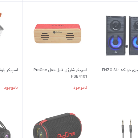
اسپیکر رومیزی دوتکه ENZO SL-
اسپیکر شارژی قابل حمل ProOne
اسپیکر بلوتوثی injoin
PSB4101
ناموجود
ناموجود