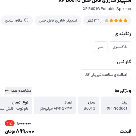
اسپیکر شارژی قابل حمل XP B601G
XP B601G Portable Speaker
اسپیکر شارژی قابل حمل
علاقه‌مندی
از 33 نظر
رنگبندی
خاکستری
سبز
گارانتی
اصالت و سلامت فیزیکی کالا
ویژگی‌ها
مشاهده همه
برند
مدل
ابعاد
نوع اتصال
XP Product
B601G
۱۴۷×۴۵×۸۱ میلی‌متر
11٪
1,000,000
899,000
قیمت:
تومان