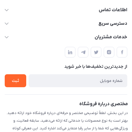
اطلاعات تماس
09170030302
دسترسی سریع
admin@arkapc.com
حساب کاربری
خدمات مشتریان
شیراز - خیابان حضرتی(سر دزک) - جنب حرم شاهچراغ - مجتمع
مجله فروشگاه
قوانین و مقررات
تجاری بین الحرمین - طبقه همکف - پلاک 99a
لیست محصولات
حریم خصوصی
درباره ما
از جدید‌ترین تخفیف‌ها با‌ خبر شوید
راهنما
تماس با ما
ثبت
مختصری درباره فروشگاه
در این بخش، لطفاً توضیحی مختصر و حرفه‌ای درباره فروشگاه خود ارائه دهید.
بهتر است به نوع محصولات یا خدماتی که ارائه می‌دهید، سابقه فعالیت، و
ویژگی‌هایی که شما را از سایر رقبا متمایز می‌کند اشاره کنید. این معرفی کوتاه