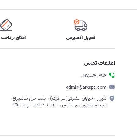
تحویل اکسپرس
امکان پرداخت 
اطلاعات تماس
09170030302
admin@arkapc.com
شیراز - خیابان حضرتی(سر دزک) - جنب حرم شاهچراغ -
مجتمع تجاری بین الحرمین - طبقه همکف - پلاک 99a