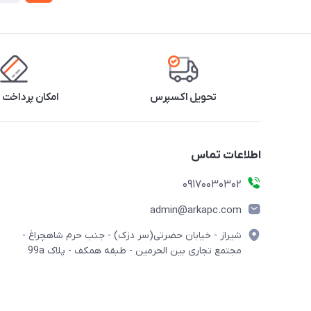
تحویل اکسپرس
امکان پرداخت 
اطلاعات تماس
09170030302
admin@arkapc.com
شیراز - خیابان حضرتی(سر دزک) - جنب حرم شاهچراغ -
مجتمع تجاری بین الحرمین - طبقه همکف - پلاک 99a