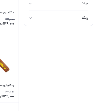
برند
Dragon
جاکلیدی سی
رنگ
179,000
Other
139,000
تو
قرمز
سبز
زرد
آبی
قهوه‌ای
بنفش
صورتی
جاکلیدی سیلیک
کرمی
179,000
139,000
تو