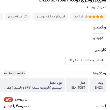
اسپیکر رومیزی دوتکه ENZO SL-150BT
اسپیکر برق AC
اسپیکر دو تکه رومیزی
علاقه‌مندی
از 11 نظر
رنگبندی
قهوه‌ای
گارانتی
اصالت و سلامت فیزیکی کالا
ویژگی‌ها
مشاهده همه
برند
مدل
نوع اتصال
ENZO
SL-150BT
بی‌سیم (بلوتوث نسخه ۴.۲) و باسیم (جک ۳.۵ میلی‌متری)
14٪
1,390,000
1,200,000
قیمت:
تومان