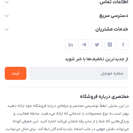
اطلاعات تماس
09170030302
دسترسی سریع
admin@arkapc.com
حساب کاربری
خدمات مشتریان
شیراز - خیابان حضرتی(سر دزک) - جنب حرم شاهچراغ - مجتمع
مجله فروشگاه
قوانین و مقررات
تجاری بین الحرمین - طبقه همکف - پلاک 99a
لیست محصولات
حریم خصوصی
درباره ما
از جدید‌ترین تخفیف‌ها با‌ خبر شوید
راهنما
تماس با ما
ثبت
مختصری درباره فروشگاه
در این بخش، لطفاً توضیحی مختصر و حرفه‌ای درباره فروشگاه خود ارائه دهید.
بهتر است به نوع محصولات یا خدماتی که ارائه می‌دهید، سابقه فعالیت، و
ویژگی‌هایی که شما را از سایر رقبا متمایز می‌کند اشاره کنید. این معرفی کوتاه
می‌تواند نقش مهمی در جلب اعتماد بازدیدکنندگان ایفا کند. برای مثال می‌توانید