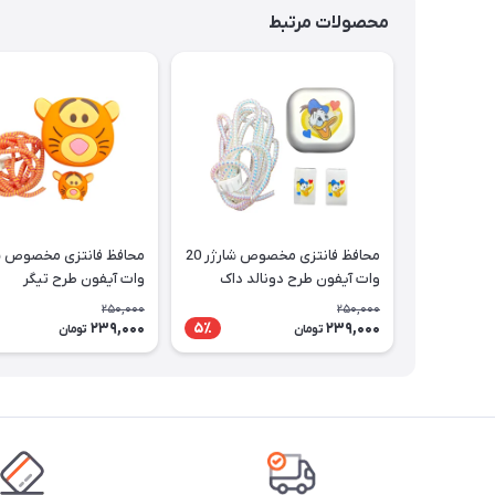
محصولات مرتبط
محافظ فانتزی مخصوص شارژر 20
وات آیفون طرح دونالد داک
وات آیفون طرح تیگر
250,000
250,000
239,000
239,000
5٪
تومان
تومان