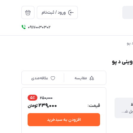
ورود / ثبت‌نام
09170030302
مقایسه
علاقه‌مندی
5٪
250,000
ظ
239,000
قیمت:
تومان
سیلیکون قابل شستوشو
افزودن به سبدخرید