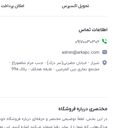
تحویل اکسپرس
امکان پرداخت 
اطلاعات تماس
09170030302
admin@arkapc.com
شیراز - خیابان حضرتی(سر دزک) - جنب حرم شاهچراغ -
مجتمع تجاری بین الحرمین - طبقه همکف - پلاک 99a
مختصری درباره فروشگاه
در این بخش، لطفاً توضیحی مختصر و حرفه‌ای درباره فروشگاه خود 
ویژگی‌هایی که شما را از سایر رقبا متمایز می‌کند اشاره کنید. این 