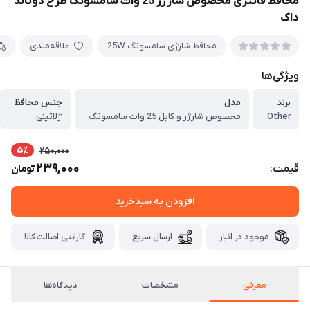
محافظ فانتزی مخصوص شارژر 25 وات سامسونگ طرح دونالد
داک
محافظ شارژی سامسونگ 25W
علاقه‌مندی
ویژگی‌ها
برند
مدل
جنس محافظ
Other
مخصوص شارژر و کابل 25 وات سامسونگ
ژلاتینی
5٪
250,000
239,000
قیمت:
تومان
افزودن به سبدخرید
موجود در انبار
ارسال سریع
گارانتی اصالت کالا
معرفی
مشخصات
دیدگاه‌ها