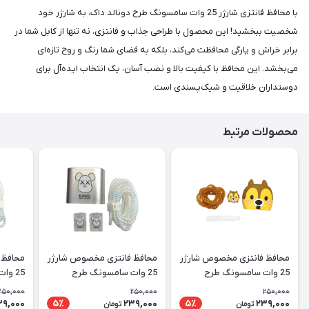
با محافظ فانتزی شارژر 25 وات سامسونگ طرح دونالد داک، به شارژر خود
شخصیت ببخشید! این محصول با طراحی جذاب و فانتزی، نه تنها از کابل شما در
برابر خراش و پارگی محافظت می‌کند، بلکه به فضای شما رنگ و روح تازه‌ای
می‌بخشد. این محافظ با کیفیت بالا و نصب آسان، یک انتخاب ایده‌آل برای
دوستداران خلاقیت و شیک‌پسندی است.
محصولات مرتبط
محافظ فانتزی مخصوص شارژر
محافظ فانتزی مخصوص شارژر
محافظ 
25 وات سامسونگ طرح
25 وات سامسونگ طرح
25 و
سنجاب
KAWS
کرومی
250,000
250,000
250,000
39,000
239,000
239,000
5٪
5٪
تومان
تومان