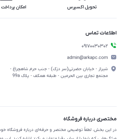
تحویل اکسپرس
امکان پرداخت 
اطلاعات تماس
09170030302
admin@arkapc.com
شیراز - خیابان حضرتی(سر دزک) - جنب حرم شاهچراغ -
مجتمع تجاری بین الحرمین - طبقه همکف - پلاک 99a
مختصری درباره فروشگاه
در این بخش، لطفاً توضیحی مختصر و حرفه‌ای درباره فروشگاه خود 
ویژگی‌هایی که شما را از سایر رقبا متمایز می‌کند اشاره کنید. این 