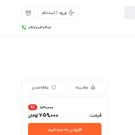
ورود / ثبت‌نام
09170030302
مقایسه
علاقه‌مندی
9٪
830,000
759,000
قیمت:
تومان
افزودن به سبدخرید