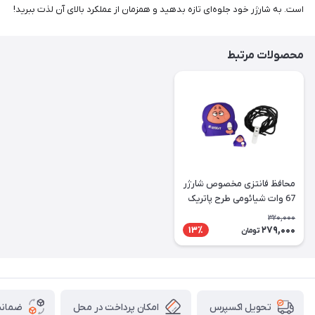
است. به شارژر خود جلوه‌ای تازه بدهید و همزمان از عملکرد بالای آن لذت ببرید!
محصولات مرتبط
محافظ فانتزی مخصوص شارژر
67 وات شیائومی طرح پاتریک
320,000
279,000
13٪
تومان
امکان پرداخت در محل
ضمانت
تحویل اکسپرس