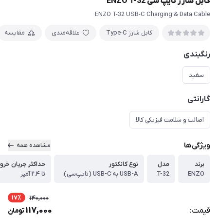
کابل شارژ تایپ سی ENZO T-32
ENZO T-32 USB-C Charging & Data Cable
کابل شارژ Type-C
علاقه‌مندی
مقایسه
رنگبندی
سفید
گارانتی
اصالت و سلامت فیزیکی کالا
ویژگی‌ها
مشاهده همه
برند
مدل
نوع کانکتور
حداکثر جریان خر
ENZO
T-32
USB-A به USB-C (تایپ‌سی)
تا ۲.۴ آمپر
17٪
140,000
117,000
قیمت:
تومان