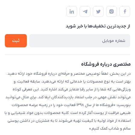
شیراز - خیابان حضرتی(سر دزک) - جنب حرم شاهچراغ - مجتمع
مجله فروشگاه
قوانین و مقررات
تجاری بین الحرمین - طبقه همکف - پلاک 99a
لیست محصولات
حریم خصوصی
درباره ما
از جدید‌ترین تخفیف‌ها با‌ خبر شوید
راهنما
تماس با ما
ثبت
مختصری درباره فروشگاه
در این بخش، لطفاً توضیحی مختصر و حرفه‌ای درباره فروشگاه خود ارائه دهید.
بهتر است به نوع محصولات یا خدماتی که ارائه می‌دهید، سابقه فعالیت، و
ویژگی‌هایی که شما را از سایر رقبا متمایز می‌کند اشاره کنید. این معرفی کوتاه
می‌تواند نقش مهمی در جلب اعتماد بازدیدکنندگان ایفا کند. برای مثال می‌توانید
بنویسید: «فروشگاه ما از سال ۱۳۹۸ فعالیت خود را در زمینه عرضه محصولات
طبیعی مراقبت از پوست آغاز کرده است. کلیه محصولات بدون مواد شیمیایی و با
استفاده از مواد اولیه با کیفیت تهیه می‌شوند تا به مشتریان در داشتن پوستی
سالم و شاداب کمک کنیم.»