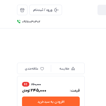
ورود / ثبت‌نام
09170030302
مقایسه
علاقه‌مندی
6٪
260,000
245,000
قیمت:
تومان
افزودن به سبدخرید