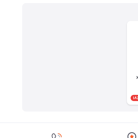
ی XKIN
18