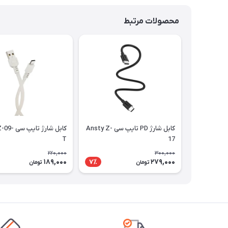
محصولات مرتبط
کابل شارژ PD تایپ سی Ansty Z-
کابل شارژ ت
T
17
220,000
300,000
189,000
279,000
7٪
تومان
تومان