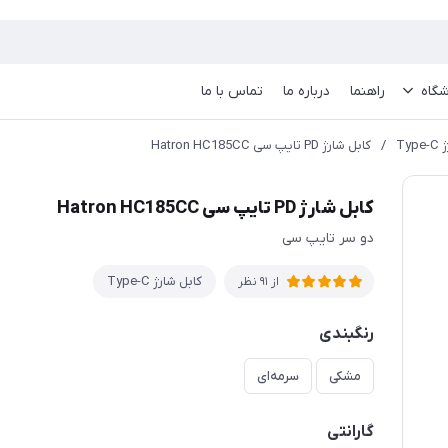
گاه
راهنما
درباره ما
تماس با ما
Ty
/
کابل شارژ PD تایپ سی Hatron HC185CC
کابل شارژ PD تایپ سی Hatron HC185CC
دو سر تایپ سی
کابل شارژ Type-C
از 91 نظر
رنگبندی
مشکی
سرمه‌ای
گارانتی