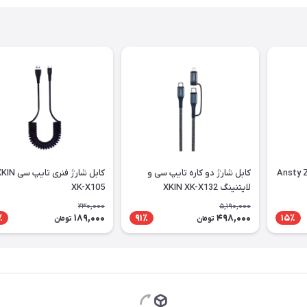
ایپ سی Ansty Z-09-
کابل شارژ دو کاره تایپ سی و
کابل شارژ فنری تایپ س
لایتنینگ XKIN XK-X132
XK-X105
230,000
5,190,000
189,000
498,000
٪
91٪
15٪
تومان
تومان