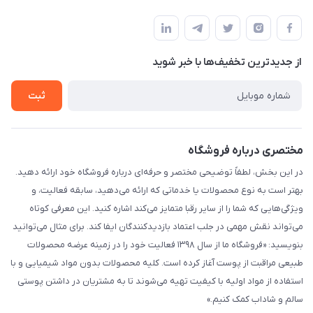
شیراز - خیابان حضرتی(سر دزک) - جنب حرم شاهچراغ - مجتمع
مجله فروشگاه
قوانین و مقررات
تجاری بین الحرمین - طبقه همکف - پلاک 99a
لیست محصولات
حریم خصوصی
درباره ما
از جدید‌ترین تخفیف‌ها با‌ خبر شوید
راهنما
تماس با ما
ثبت
مختصری درباره فروشگاه
در این بخش، لطفاً توضیحی مختصر و حرفه‌ای درباره فروشگاه خود ارائه دهید.
بهتر است به نوع محصولات یا خدماتی که ارائه می‌دهید، سابقه فعالیت، و
ویژگی‌هایی که شما را از سایر رقبا متمایز می‌کند اشاره کنید. این معرفی کوتاه
می‌تواند نقش مهمی در جلب اعتماد بازدیدکنندگان ایفا کند. برای مثال می‌توانید
بنویسید: «فروشگاه ما از سال ۱۳۹۸ فعالیت خود را در زمینه عرضه محصولات
طبیعی مراقبت از پوست آغاز کرده است. کلیه محصولات بدون مواد شیمیایی و با
استفاده از مواد اولیه با کیفیت تهیه می‌شوند تا به مشتریان در داشتن پوستی
سالم و شاداب کمک کنیم.»