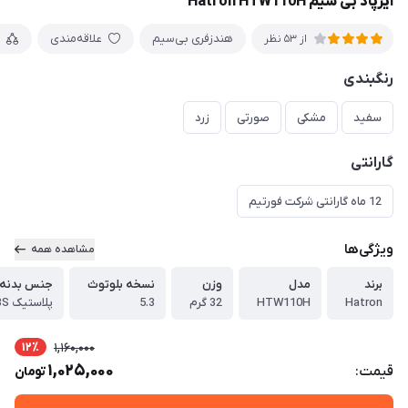
ایرپاد بی سیم Hatron HTW110H
هندزفری بی‌سیم
علاقه‌مندی
از 53 نظر
رنگبندی
سفید
مشکی
صورتی
زرد
گارانتی
12 ماه گارانتی شرکت فورتیم
ویژگی‌ها
مشاهده همه
برند
مدل
وزن
نسخه بلوتوث
جنس بدنه
Hatron
HTW110H
32 گرم
5.3
پلاستیک ABS
12٪
1,160,000
1,025,000
قیمت:
تومان