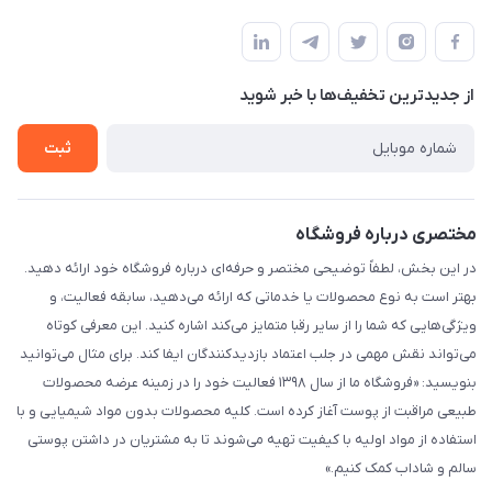
شیراز - خیابان حضرتی(سر دزک) - جنب حرم شاهچراغ - مجتمع
مجله فروشگاه
قوانین و مقررات
تجاری بین الحرمین - طبقه همکف - پلاک 99a
لیست محصولات
حریم خصوصی
درباره ما
از جدید‌ترین تخفیف‌ها با‌ خبر شوید
راهنما
تماس با ما
ثبت
مختصری درباره فروشگاه
در این بخش، لطفاً توضیحی مختصر و حرفه‌ای درباره فروشگاه خود ارائه دهید.
بهتر است به نوع محصولات یا خدماتی که ارائه می‌دهید، سابقه فعالیت، و
ویژگی‌هایی که شما را از سایر رقبا متمایز می‌کند اشاره کنید. این معرفی کوتاه
می‌تواند نقش مهمی در جلب اعتماد بازدیدکنندگان ایفا کند. برای مثال می‌توانید
بنویسید: «فروشگاه ما از سال ۱۳۹۸ فعالیت خود را در زمینه عرضه محصولات
طبیعی مراقبت از پوست آغاز کرده است. کلیه محصولات بدون مواد شیمیایی و با
استفاده از مواد اولیه با کیفیت تهیه می‌شوند تا به مشتریان در داشتن پوستی
سالم و شاداب کمک کنیم.»