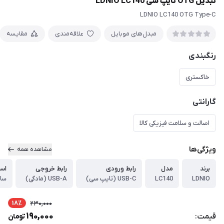
تبدیل OTG تایپ سی LDNIO LC140
LDNIO LC140 OTG Type-C
مبدل‌های موبایل
علاقه‌مندی
مقایسه
رنگبندی
خاکستری
گارانتی
اصالت و سلامت فیزیکی کالا
ویژگی‌ها
مشاهده همه
برند
مدل
رابط ورودی
رابط خروجی
است
LDNIO
LC140
USB-C (تایپ سی)
USB-A (مادگی)
سازگار ب
18٪
230,000
190,000
قیمت:
تومان