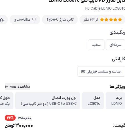
کابل شارژ PD تایپ سی LDNIO LC801c
PD Cable LDNIO LC801c
کابل شارژ Type-C
علاقه‌مندی
از 33 نظر
رنگبندی
سرمه‌ای
سفید
گارانتی
اصالت و سلامت فیزیکی کالا
ویژگی‌ها
مشاهده همه
برند
مدل
نوع پورت اتصال
طول کا
LDNIO
LC801c
USB-C to USB-C (دو سر تایپ سی)
یک متر
22٪
380,000
300,000
قیمت:
تومان