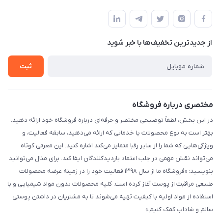
شیراز - خیابان حضرتی(سر دزک) - جنب حرم شاهچراغ - مجتمع
مجله فروشگاه
قوانین و مقررات
تجاری بین الحرمین - طبقه همکف - پلاک 99a
لیست محصولات
حریم خصوصی
درباره ما
از جدید‌ترین تخفیف‌ها با‌ خبر شوید
راهنما
تماس با ما
ثبت
مختصری درباره فروشگاه
در این بخش، لطفاً توضیحی مختصر و حرفه‌ای درباره فروشگاه خود ارائه دهید.
بهتر است به نوع محصولات یا خدماتی که ارائه می‌دهید، سابقه فعالیت، و
ویژگی‌هایی که شما را از سایر رقبا متمایز می‌کند اشاره کنید. این معرفی کوتاه
می‌تواند نقش مهمی در جلب اعتماد بازدیدکنندگان ایفا کند. برای مثال می‌توانید
بنویسید: «فروشگاه ما از سال ۱۳۹۸ فعالیت خود را در زمینه عرضه محصولات
طبیعی مراقبت از پوست آغاز کرده است. کلیه محصولات بدون مواد شیمیایی و با
استفاده از مواد اولیه با کیفیت تهیه می‌شوند تا به مشتریان در داشتن پوستی
سالم و شاداب کمک کنیم.»