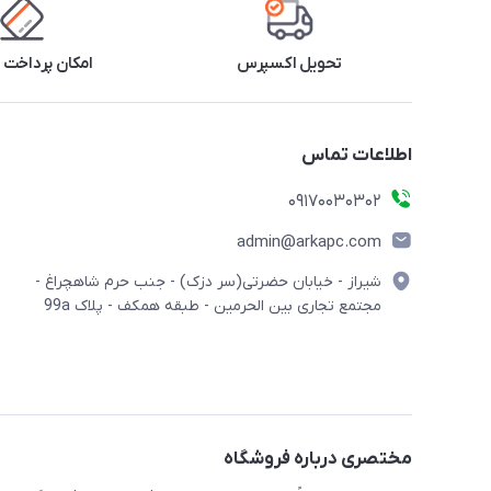
تحویل اکسپرس
امکان پرداخت 
اطلاعات تماس
09170030302
admin@arkapc.com
شیراز - خیابان حضرتی(سر دزک) - جنب حرم شاهچراغ -
مجتمع تجاری بین الحرمین - طبقه همکف - پلاک 99a
مختصری درباره فروشگاه