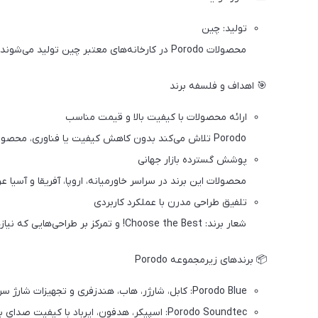
تولید: چین
محصولات Porodo در کارخانه‌های معتبر چین تولید می‌شوند و تحت نظارت کیفی برند به بازار جهانی عرضه می‌گردند.
🎯 اهداف و فلسفه برند
ارائه محصولات با کیفیت بالا و قیمت مناسب
Porodo تلاش می‌کند بدون کاهش کیفیت یا فناوری، محصولات اقتصادی و قابل اعتماد تولید کند.
پوشش گسترده بازار جهانی
محصولات این برند در سراسر خاورمیانه، اروپا، آفریقا و آسیا 
تلفیق طراحی مدرن با عملکرد کاربردی
شعار برند: Choose the Best! و تمرکز بر طراحی‌هایی که نیازهای روزمره کاربران را با زیبایی و کارایی ترکیب می‌کند.
📦 برندهای زیرمجموعه Porodo
Porodo Blue: کابل، شارژر، هاب، هندزفری و تجهیزات شارژ سریع
Porodo Soundtec: اسپیکر، هدفون، ایرباد با کیفیت صدای بالا