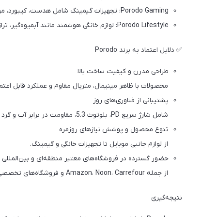
Porodo Gaming: تجهیزات گیمینگ شامل هدست، کیبورد، موس و صندلی بازی
Porodo Lifestyle: لوازم خانگی هوشمند مانند آبمیوه‌گیر، ترازو، پنکه و توستر
✅ دلایل اعتماد به برند Porodo
طراحی مدرن و کیفیت ساخت بالا
محصولات با ظاهر مینیمال، متریال مقاوم و عملکرد قابل اعتم
پشتیبانی از فناوری‌های روز
شامل شارژ سریع PD، بلوتوث 5.3، مقاومت در برابر آب و گرد و غبار.
تنوع محصول و پوشش نیازهای روزمره
از لوازم جانبی موبایل تا تجهیزات خانگی و گیمینگ.
حضور گسترده در فروشگاه‌های معتبر منطقه‌ای و بین‌المللی
از جمله Amazon، Noon، Carrefour و فروشگاه‌های تخصصی دیجیتال.
نتیجه‌گیری