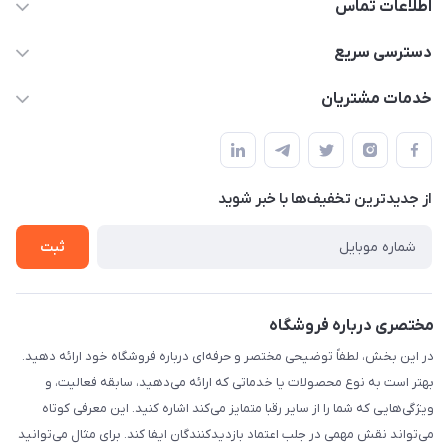
اطلاعات تماس
09170030302
دسترسی سریع
admin@arkapc.com
حساب کاربری
خدمات مشتریان
شیراز - خیابان حضرتی(سر دزک) - جنب حرم شاهچراغ - مجتمع
مجله فروشگاه
قوانین و مقررات
تجاری بین الحرمین - طبقه همکف - پلاک 99a
لیست محصولات
حریم خصوصی
درباره ما
از جدید‌ترین تخفیف‌ها با‌ خبر شوید
راهنما
تماس با ما
ثبت
مختصری درباره فروشگاه
در این بخش، لطفاً توضیحی مختصر و حرفه‌ای درباره فروشگاه خود ارائه دهید.
بهتر است به نوع محصولات یا خدماتی که ارائه می‌دهید، سابقه فعالیت، و
ویژگی‌هایی که شما را از سایر رقبا متمایز می‌کند اشاره کنید. این معرفی کوتاه
می‌تواند نقش مهمی در جلب اعتماد بازدیدکنندگان ایفا کند. برای مثال می‌توانید