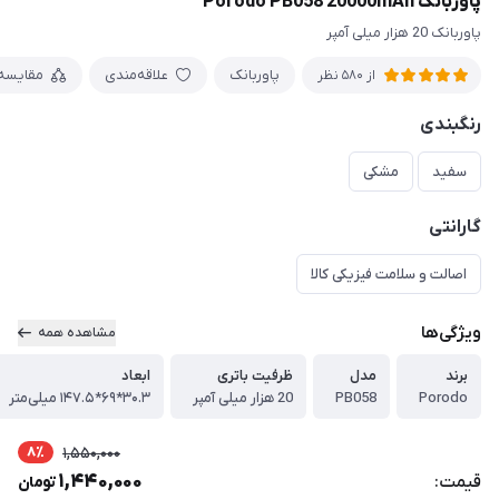
پاوربانک Porodo PB058 20000mAh
پاوربانک 20 هزار میلی آمپر
پاوربانک
علاقه‌مندی
مقایسه
از 580 نظر
رنگبندی
سفید
مشکی
گارانتی
اصالت و سلامت فیزیکی کالا
ویژگی‌ها
مشاهده همه
برند
مدل
ظرفیت باتری
ابعاد
Porodo
PB058
20 هزار میلی آمپر
۳۰.۳*۶۹*۱۴۷.۵ میلی‌متر
8٪
1,550,000
1,440,000
قیمت:
تومان