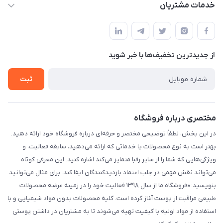
حساب کاربری
خدمات مشتریان
شیراز - خیابان حضرتی(سر دزک) - جنب حرم شاهچراغ - مجتمع
مجله فروشگاه
قوانین و مقررات
تجاری بین الحرمین - طبقه همکف - پلاک 99a
لیست محصولات
حریم خصوصی
درباره ما
از جدید‌ترین تخفیف‌ها با‌ خبر شوید
راهنما
تماس با ما
ثبت
مختصری درباره فروشگاه
در این بخش، لطفاً توضیحی مختصر و حرفه‌ای درباره فروشگاه خود ارائه دهید.
بهتر است به نوع محصولات یا خدماتی که ارائه می‌دهید، سابقه فعالیت، و
ویژگی‌هایی که شما را از سایر رقبا متمایز می‌کند اشاره کنید. این معرفی کوتاه
می‌تواند نقش مهمی در جلب اعتماد بازدیدکنندگان ایفا کند. برای مثال می‌توانید
بنویسید: «فروشگاه ما از سال ۱۳۹۸ فعالیت خود را در زمینه عرضه محصولات
طبیعی مراقبت از پوست آغاز کرده است. کلیه محصولات بدون مواد شیمیایی و با
استفاده از مواد اولیه با کیفیت تهیه می‌شوند تا به مشتریان در داشتن پوستی