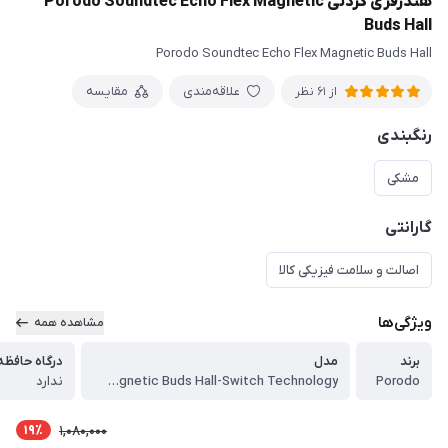
هندزفری گردنی Porodo Soundtec Echo Flex Magnetic
Buds Hall
Porodo Soundtec Echo Flex Magnetic Buds Hall
علاقه‌مندی
مقایسه
از 61 نظر
رنگبندی
مشکی
گارانتی
اصالت و سلامت فیزیکی کالا
ویژگی‌ها
مشاهده همه
برند
مدل
درگاه حافظه icro SD
Porodo
Soundtec Echo Flex Magnetic Buds Hall-Switch Technology
ندارد
19٪
1,080,000