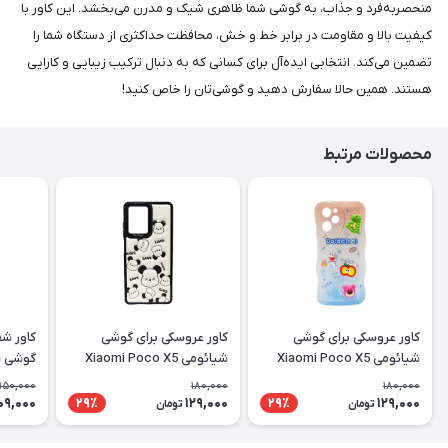
منحصربه‌فرد و جذاب، به گوشی شما ظاهری شیک و مدرن می‌بخشد. این کاور با
کیفیت بالا و مقاومت در برابر خط و خش، محافظت حداکثری از دستگاه شما را
تضمین می‌کند. انتخابی ایده‌آل برای کسانی که به دنبال ترکیب زیبایی و کارایی
هستند. همین حالا سفارش دهید و گوشی‌تان را خاص کنید!
محصولات مرتبط
کاور عروسکی برای گوشی
کاور عروسکی برای گوشی
شیائومی Xiaomi Poco X5
شیائومی Xiaomi Poco X5
X5 Pro
Pro
Pro
150,000
180,000
180,000
09,000
129,000
129,000
29٪
29٪
تومان
تومان