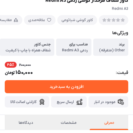
کاور شفاف طرحدار گوشی ردمی Redmi A3
Redmi A3
کاور گوشی شیائومی
علاقه‌مندی
مقایسه
ویژگی‌ها
برند
مناسب برای
جنس کاور
Other (متفرقه)
ردمی Redmi A3
شفاف همراه با چاپ با کیفیت
25٪
200,000
150,000
قیمت:
تومان
افزودن به سبدخرید
موجود در انبار
ارسال سریع
گارانتی اصالت کالا
معرفی
مشخصات
دیدگاه‌ها