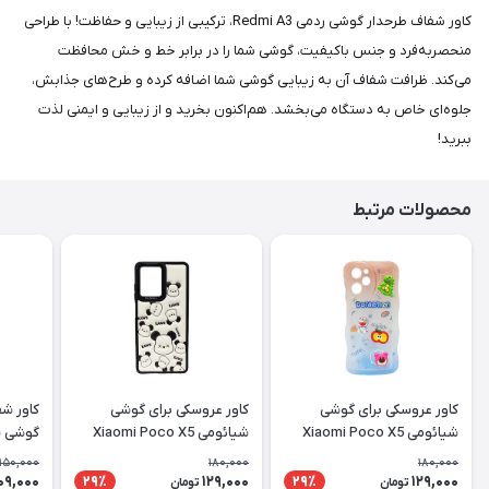
کاور شفاف طرحدار گوشی ردمی Redmi A3، ترکیبی از زیبایی و حفاظت! با طراحی
منحصربه‌فرد و جنس باکیفیت، گوشی شما را در برابر خط و خش محافظت
می‌کند. ظرافت شفاف آن به زیبایی گوشی شما اضافه کرده و طرح‌های جذابش،
جلوه‌ای خاص به دستگاه می‌بخشد. هم‌اکنون بخرید و از زیبایی و ایمنی لذت
ببرید!
محصولات مرتبط
کاور عروسکی برای گوشی
کاور عروسکی برای گوشی
شیائومی Xiaomi Poco X5
شیائومی Xiaomi Poco X5
X5 Pro
Pro
Pro
150,000
180,000
180,000
09,000
129,000
129,000
29٪
29٪
تومان
تومان