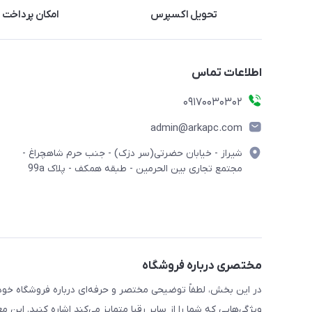
تحویل اکسپرس
امکان پرداخت 
اطلاعات تماس
09170030302
admin@arkapc.com
شیراز - خیابان حضرتی(سر دزک) - جنب حرم شاهچراغ -
مجتمع تجاری بین الحرمین - طبقه همکف - پلاک 99a
مختصری درباره فروشگاه
در این بخش، لطفاً توضیحی مختصر و حرفه‌ای درباره فروشگاه خود 
ویژگی‌هایی که شما را از سایر رقبا متمایز می‌کند اشاره کنید. این 