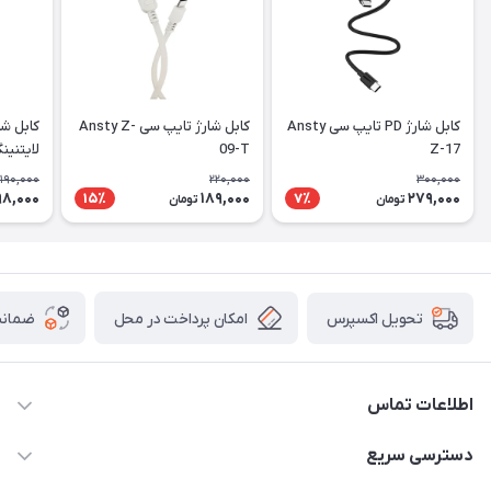
کابل شارژ PD تایپ سی Ansty
کابل شارژ تایپ سی Ansty Z-
کابل شا
Z-17
09-T
لایتنینگ XK-X132
,190,000
220,000
300,000
98,000
189,000
279,000
15٪
7٪
تومان
تومان
امکان پرداخت در محل
ضمانت
تحویل اکسپرس
اطلاعات تماس
09170030302
دسترسی سریع
admin@arkapc.com