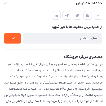
حساب کاربری
خدمات مشتریان
شیراز - خیابان حضرتی(سر دزک) - جنب حرم شاهچراغ - مجتمع
مجله فروشگاه
قوانین و مقررات
تجاری بین الحرمین - طبقه همکف - پلاک 99a
لیست محصولات
حریم خصوصی
درباره ما
از جدید‌ترین تخفیف‌ها با‌ خبر شوید
راهنما
تماس با ما
ثبت
مختصری درباره فروشگاه
در این بخش، لطفاً توضیحی مختصر و حرفه‌ای درباره فروشگاه خود ارائه دهید.
بهتر است به نوع محصولات یا خدماتی که ارائه می‌دهید، سابقه فعالیت، و
ویژگی‌هایی که شما را از سایر رقبا متمایز می‌کند اشاره کنید. این معرفی کوتاه
می‌تواند نقش مهمی در جلب اعتماد بازدیدکنندگان ایفا کند. برای مثال می‌توانید
بنویسید: «فروشگاه ما از سال ۱۳۹۸ فعالیت خود را در زمینه عرضه محصولات
طبیعی مراقبت از پوست آغاز کرده است. کلیه محصولات بدون مواد شیمیایی و با
استفاده از مواد اولیه با کیفیت تهیه می‌شوند تا به مشتریان در داشتن پوستی