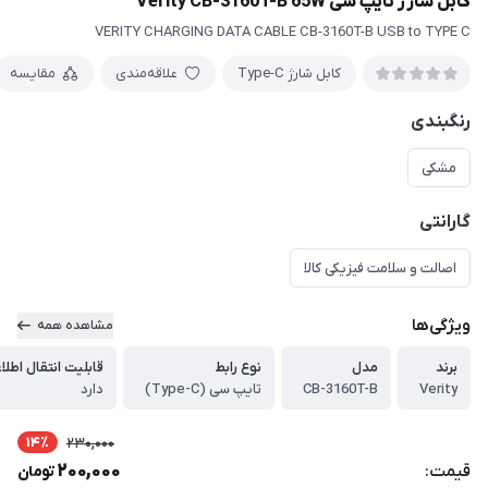
کابل شارژ تایپ سی Verity CB-3160T-B 65W
VERITY CHARGING DATA CABLE CB-3160T-B USB to TYPE C
کابل شارژ Type-C
علاقه‌مندی
مقایسه
رنگبندی
مشکی
گارانتی
اصالت و سلامت فیزیکی کالا
ویژگی‌ها
مشاهده همه
برند
مدل
نوع رابط
قابلیت انتقال اطلا
Verity
CB-3160T-B
تایپ سی (Type-C)
دارد
14٪
230,000
200,000
قیمت:
تومان