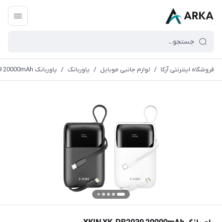
فروشگاه اینترنتی آرکا
/
لوازم جانبی موبایل
/
پاوربانک
/
پاوربانک XKIN XK-PB2039 20000mAh