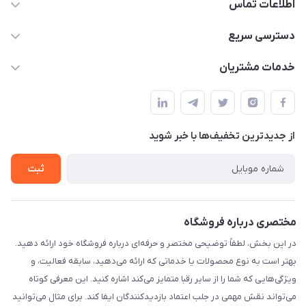
اطلاعات تماس
09170030302
دسترسی سریع
admin@arkapc.com
حساب کاربری
خدمات مشتریان
شیراز - خیابان حضرتی(سر دزک) - جنب حرم شاهچراغ - مجتمع
مجله فروشگاه
قوانین و مقررات
تجاری بین الحرمین - طبقه همکف - پلاک 99a
لیست محصولات
حریم خصوصی
درباره ما
از جدید‌ترین تخفیف‌ها با‌ خبر شوید
راهنما
تماس با ما
ثبت
مختصری درباره فروشگاه
در این بخش، لطفاً توضیحی مختصر و حرفه‌ای درباره فروشگاه خود ارائه دهید.
بهتر است به نوع محصولات یا خدماتی که ارائه می‌دهید، سابقه فعالیت، و
ویژگی‌هایی که شما را از سایر رقبا متمایز می‌کند اشاره کنید. این معرفی کوتاه
می‌تواند نقش مهمی در جلب اعتماد بازدیدکنندگان ایفا کند. برای مثال می‌توانید