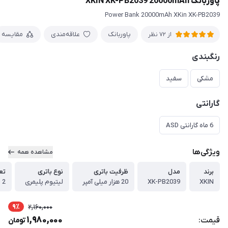
پاوربانک XKIN XK-PB2039 20000mAh
Power Bank 20000mAh XKin XK-PB2039
پاوربانک
علاقه‌مندی
مقایسه
از 72 نظر
رنگبندی
مشکی
سفید
گارانتی
6 ماه گارانتی ASD
ویژگی‌ها
مشاهده همه
برند
مدل
ظرفیت باتری
نوع باتری
تع
XKIN
XK-PB2039
20 هزار میلی آمپر
لیتیوم پلیمری
2 (Type-C و USB)
9٪
2,160,000
1,980,000
قیمت:
تومان