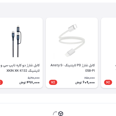
گ
کابل شارژ PD لایتنینگ Ansty S-
کابل شارژ دو کاره تایپ سی و
058-PI
لایتنینگ XKIN XK-X132
5,190,000
650,000
498,000
609,000
٪
7٪
6٪
تومان
تومان