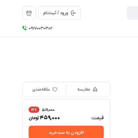
ورود / ثبت‌نام
09170030302
مقایسه
علاقه‌مندی
12٪
519,000
459,000
قیمت:
تومان
افزودن به سبدخرید