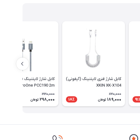
کابل شارژ فنری لایتنینگ (آیفونی)
کابل شارژ لایتنینگ (آیفونی)
ProOne PCC190 2m
XKIN XK-X104
330,000
230,000
298,000
189,000
10٪
18٪
91
تومان
تومان