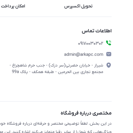
تحویل اکسپرس
امکان پرداخت 
اطلاعات تماس
09170030302
admin@arkapc.com
شیراز - خیابان حضرتی(سر دزک) - جنب حرم شاهچراغ -
مجتمع تجاری بین الحرمین - طبقه همکف - پلاک 99a
مختصری درباره فروشگاه
در این بخش، لطفاً توضیحی مختصر و حرفه‌ای درباره فروشگاه خود 
ویژگی‌هایی که شما را از سایر رقبا متمایز می‌کند اشاره کنید. این 