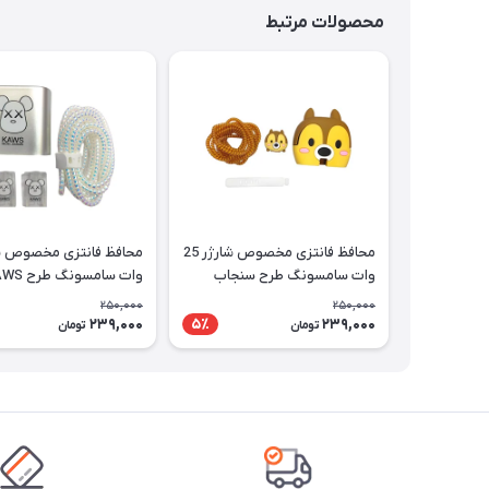
محصولات مرتبط
محافظ فانتزی مخصوص شارژر 25
وات سامسونگ طرح سنجاب
وات سامسونگ طرح KAWS
250,000
250,000
239,000
239,000
5٪
تومان
تومان