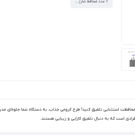
1 عدد محافظ شارژر 25 وات ، 1 عدد محافظ روکش کابل فنری ، 1 عدد محافظ سر کابل فانتزی جهت جلوگیری از خم شدن زیاد کابل
ژر خود را با سبک و محافظت استثنایی تلفیق کنید! طرح کرومی جذاب، به دستگاه شما جل
رادی است که به دنبال تلفیق کارایی و زیبایی هستند.