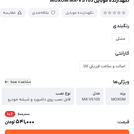
نگهدارنده موبایل MOXOM MX-VS103
نگهدارنده موبایل
علاقه‌مندی
مقایسه
رنگبندی
مشکی
گارانتی
اصالت و سلامت فیزیکی کالا
ویژگی‌ها
مشاهده همه
برند
مدل
نوع نصب
MOXOM
MX-VS103
قابل نصب روی داشبورد و شیشه خودرو
10٪
600,000
541,000
قیمت:
تومان