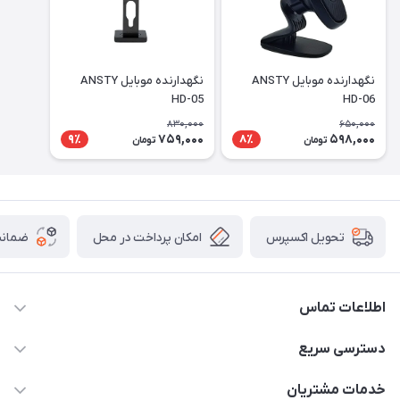
نگهدارنده موبایل ANSTY
نگهدارنده موبایل ANSTY
HD-05
HD-06
830,000
650,000
759,000
598,000
9٪
8٪
تومان
تومان
امکان پرداخت در محل
ضمانت
تحویل اکسپرس
اطلاعات تماس
09170030302
دسترسی سریع
admin@arkapc.com
حساب کاربری
خدمات مشتریان