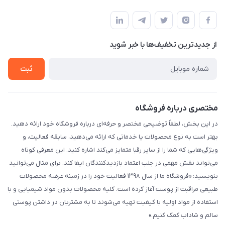
شیراز - خیابان حضرتی(سر دزک) - جنب حرم شاهچراغ - مجتمع
مجله فروشگاه
قوانین و مقررات
تجاری بین الحرمین - طبقه همکف - پلاک 99a
لیست محصولات
حریم خصوصی
درباره ما
از جدید‌ترین تخفیف‌ها با‌ خبر شوید
راهنما
تماس با ما
ثبت
مختصری درباره فروشگاه
در این بخش، لطفاً توضیحی مختصر و حرفه‌ای درباره فروشگاه خود ارائه دهید.
بهتر است به نوع محصولات یا خدماتی که ارائه می‌دهید، سابقه فعالیت، و
ویژگی‌هایی که شما را از سایر رقبا متمایز می‌کند اشاره کنید. این معرفی کوتاه
می‌تواند نقش مهمی در جلب اعتماد بازدیدکنندگان ایفا کند. برای مثال می‌توانید
بنویسید: «فروشگاه ما از سال ۱۳۹۸ فعالیت خود را در زمینه عرضه محصولات
طبیعی مراقبت از پوست آغاز کرده است. کلیه محصولات بدون مواد شیمیایی و با
استفاده از مواد اولیه با کیفیت تهیه می‌شوند تا به مشتریان در داشتن پوستی
سالم و شاداب کمک کنیم.»