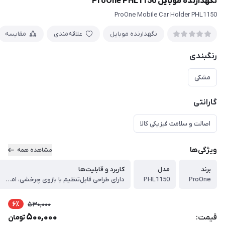
نگهدارنده موبایل ProOne PHL1150
ProOne Mobile Car Holder PHL1150
نگهدارنده موبایل
علاقه‌مندی
مقایسه
رنگبندی
مشکی
گارانتی
اصالت و سلامت فیزیکی کالا
ویژگی‌ها
مشاهده همه
برند
مدل
کاربرد و قابلیت‌ها
ProOne
PHL1150
دارای طراحی قابل‌تنظیم با بازوی چرخشی، امکان استفاده آسان با یک دست، پایداری بالا و بدون مزاحمت برای دید راننده یا مسیر جریان هوا
6٪
530,000
500,000
قیمت:
تومان