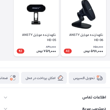
نگهدارنده موبایل ANSTY
نگهدارنده موبایل ANSTY
HD-05
HD-06
830,000
650,000
759,000
598,000
9٪
8٪
تومان
تومان
امکان پرداخت در محل
ضمانت
تحویل اکسپرس
اطلاعات تماس
09170030302
دسترسی سریع