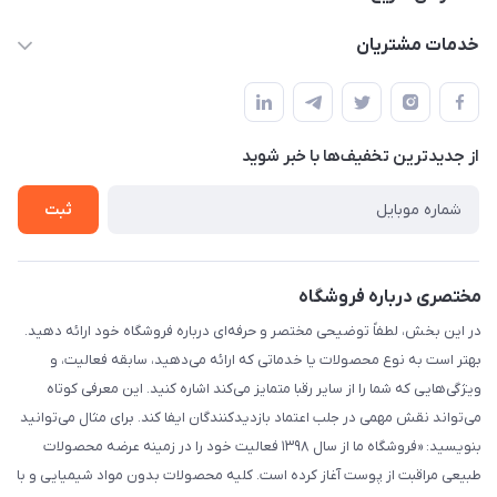
admin@arkapc.com
حساب کاربری
خدمات مشتریان
شیراز - خیابان حضرتی(سر دزک) - جنب حرم شاهچراغ - مجتمع
مجله فروشگاه
قوانین و مقررات
تجاری بین الحرمین - طبقه همکف - پلاک 99a
لیست محصولات
حریم خصوصی
درباره ما
از جدید‌ترین تخفیف‌ها با‌ خبر شوید
راهنما
تماس با ما
ثبت
مختصری درباره فروشگاه
در این بخش، لطفاً توضیحی مختصر و حرفه‌ای درباره فروشگاه خود ارائه دهید.
بهتر است به نوع محصولات یا خدماتی که ارائه می‌دهید، سابقه فعالیت، و
ویژگی‌هایی که شما را از سایر رقبا متمایز می‌کند اشاره کنید. این معرفی کوتاه
می‌تواند نقش مهمی در جلب اعتماد بازدیدکنندگان ایفا کند. برای مثال می‌توانید
بنویسید: «فروشگاه ما از سال ۱۳۹۸ فعالیت خود را در زمینه عرضه محصولات
طبیعی مراقبت از پوست آغاز کرده است. کلیه محصولات بدون مواد شیمیایی و با