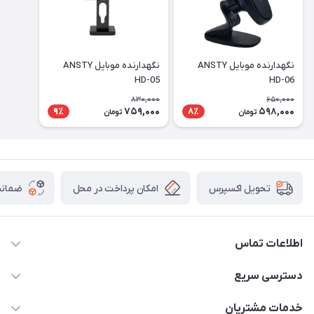
نگهدارنده موبایل ANSTY
نگهدارنده موبایل ANSTY
HD-05
HD-06
830,000
650,000
759,000
598,000
9٪
8٪
تومان
تومان
امکان پرداخت در محل
ضمانت
تحویل اکسپرس
اطلاعات تماس
09170030302
دسترسی سریع
admin@arkapc.com
حساب کاربری
خدمات مشتریان