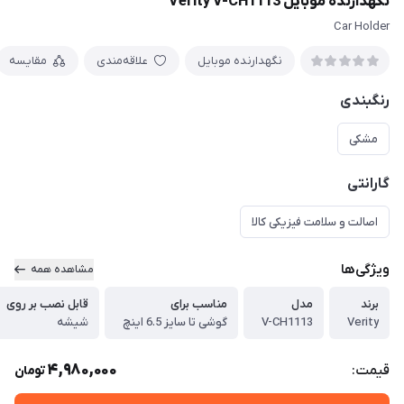
نگهدارنده موبایل Verity V-CH1113
Car Holder
نگهدارنده موبایل
علاقه‌مندی
مقایسه
رنگبندی
مشکی
گارانتی
اصالت و سلامت فیزیکی کالا
ویژگی‌ها
مشاهده همه
برند
مدل
مناسب برای
قابل نصب بر روی
Verity
V-CH1113
گوشی تا سایز 6.5 اینچ
شیشه
4,980,000
قیمت:
تومان