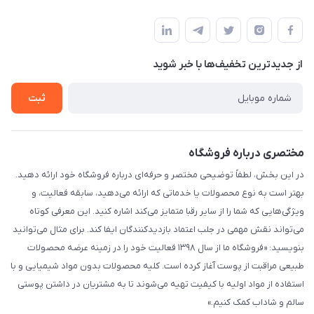
شیراز - خیابان حضرتی(سر دزک) - جنب حرم شاهچراغ - مجتمع
مجله فروشگاه
قوانین و مقررات
تجاری بین الحرمین - طبقه همکف - پلاک 99a
لیست محصولات
حریم خصوصی
درباره ما
از جدید‌ترین تخفیف‌ها با‌ خبر شوید
راهنما
تماس با ما
ثبت
مختصری درباره فروشگاه
در این بخش، لطفاً توضیحی مختصر و حرفه‌ای درباره فروشگاه خود ارائه دهید.
بهتر است به نوع محصولات یا خدماتی که ارائه می‌دهید، سابقه فعالیت، و
ویژگی‌هایی که شما را از سایر رقبا متمایز می‌کند اشاره کنید. این معرفی کوتاه
می‌تواند نقش مهمی در جلب اعتماد بازدیدکنندگان ایفا کند. برای مثال می‌توانید
بنویسید: «فروشگاه ما از سال ۱۳۹۸ فعالیت خود را در زمینه عرضه محصولات
طبیعی مراقبت از پوست آغاز کرده است. کلیه محصولات بدون مواد شیمیایی و با
استفاده از مواد اولیه با کیفیت تهیه می‌شوند تا به مشتریان در داشتن پوستی
سالم و شاداب کمک کنیم.»