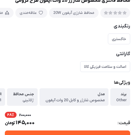
محافظ فانتزی مخصوص شارژر 20 وات آیفون طرح کرومی
محافظ شارژی آیفون 20W
علاقه‌مندی
مق
رنگبندی
خاکستری
گارانتی
اصالت و سلامت فیزیکی کالا
ویژگی‌ها
برند
مدل
جنس محافظ
ا
Other
مخصوص شارژر و کابل 20 وات آیفون
ژلاتینی
28٪
200,000
145,000
قیمت:
تومان