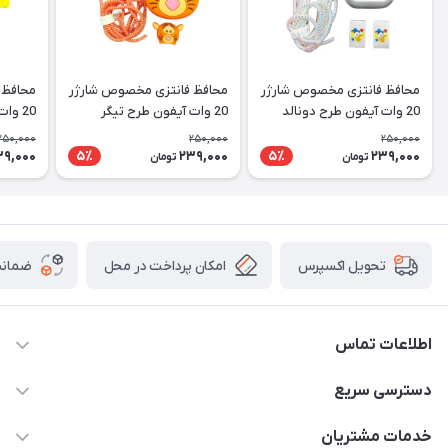
محافظ فانتزی مخصوص شارژر
محافظ فانتزی مخصوص شارژر
محافظ 
20 وات آیفون طرح دونالد
20 وات آیفون طرح تیگر
20 وا
داک
اسفنجی
250,000
250,000
250,000
39,000
239,000
239,000
5٪
5٪
تومان
تومان
امکان پرداخت در محل
ضمانت
تحویل اکسپرس
اطلاعات تماس
09170030302
دسترسی سریع
admin@arkapc.com
حساب کاربری
خدمات مشتریان