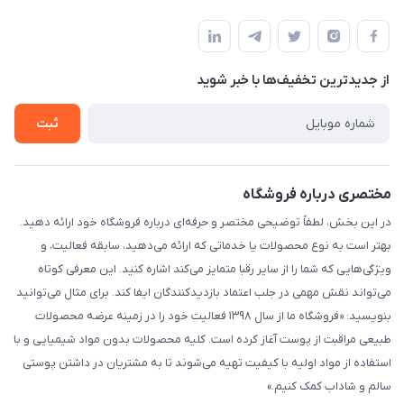
شیراز - خیابان حضرتی(سر دزک) - جنب حرم شاهچراغ - مجتمع
مجله فروشگاه
قوانین و مقررات
تجاری بین الحرمین - طبقه همکف - پلاک 99a
لیست محصولات
حریم خصوصی
درباره ما
از جدید‌ترین تخفیف‌ها با‌ خبر شوید
راهنما
تماس با ما
ثبت
مختصری درباره فروشگاه
در این بخش، لطفاً توضیحی مختصر و حرفه‌ای درباره فروشگاه خود ارائه دهید.
بهتر است به نوع محصولات یا خدماتی که ارائه می‌دهید، سابقه فعالیت، و
ویژگی‌هایی که شما را از سایر رقبا متمایز می‌کند اشاره کنید. این معرفی کوتاه
می‌تواند نقش مهمی در جلب اعتماد بازدیدکنندگان ایفا کند. برای مثال می‌توانید
بنویسید: «فروشگاه ما از سال ۱۳۹۸ فعالیت خود را در زمینه عرضه محصولات
طبیعی مراقبت از پوست آغاز کرده است. کلیه محصولات بدون مواد شیمیایی و با
استفاده از مواد اولیه با کیفیت تهیه می‌شوند تا به مشتریان در داشتن پوستی
سالم و شاداب کمک کنیم.»